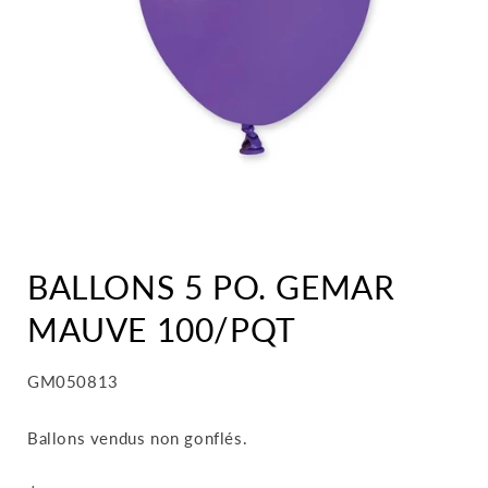
BALLONS 5 PO. GEMAR
MAUVE 100/PQT
SKU:
GM050813
Ballons vendus non gonflés.