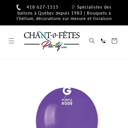
et
passer
418 627-1515
🎈 Spécialistes des
au
ballons à Québec depuis 1983 | Bouquets à
contenu
l’hélium, décorations sur mesure et livraison
Panier
Passer aux
informations
produits