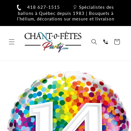
et
passer
418 627-1515
🎈 Spécialistes des
au
ballons à Québec depuis 1983 | Bouquets à
contenu
l’hélium, décorations sur mesure et livraison
Panier
Passer aux
informations
produits