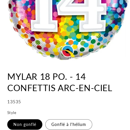
MYLAR 18 PO. - 14
CONFETTIS ARC-EN-CIEL
SKU:
13535
Style
Non gonflé
Gonflé à l'hélium