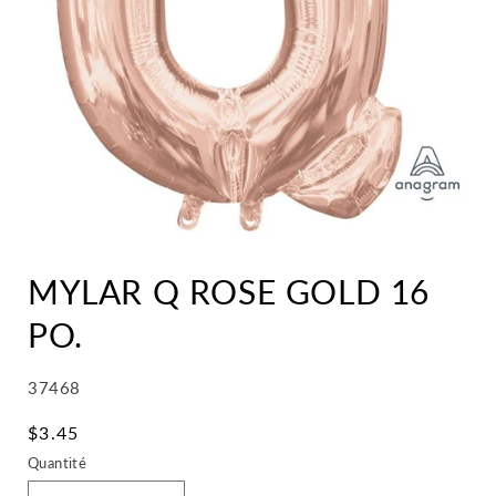
MYLAR Q ROSE GOLD 16
PO.
SKU:
37468
Prix
$3.45
habituel
Quantité