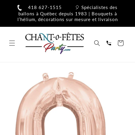
et
passer
418 627-1515
🎈 Spécialistes des
au
ballons à Québec depuis 1983 | Bouquets à
contenu
l’hélium, décorations sur mesure et livraison
Panier
Passer aux
informations
produits