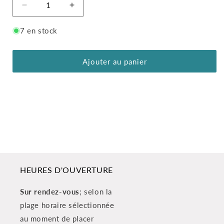
Réduire
Augmenter
la
la
quantité
quantité
7 en stock
de
de
MYLAR
MYLAR
Q
Q
Ajouter au panier
ROSE
ROSE
GOLD
GOLD
16
16
PO.
PO.
HEURES D'OUVERTURE
Sur rendez-vous
; selon la
plage horaire sélectionnée
au moment de placer