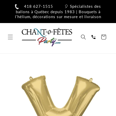
et
passer
418 627-1515
🎈 Spécialistes des
au
ballons à Québec depuis 1983 | Bouquets à
contenu
l’hélium, décorations sur mesure et livraison
Panier
Passer aux
informations
produits