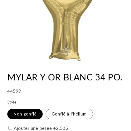
MYLAR Y OR BLANC 34 PO.
SKU:
44599
Style
Non gonflé
Gonflé à l'hélium
Ajouter une pesée +2,50$